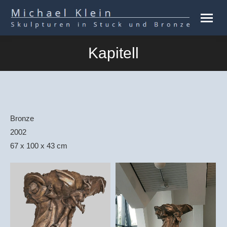
Kapitell
Bronze
2002
67 x 100 x 43 cm